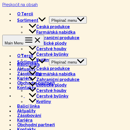
Přeskočit na obsah
Tercie
O Tercii
Sortiment
Přepínač menu
Česká produkce
Farmářská nabídka
Tercie
Zahraniční produkce
Main Menu
Exotické plody
Čerstvé houby
Čerstvé bylinky
O Tercii
Květiny
Sortiment
Přepínač menu
Balicí linka
Česká produkce
Aktuality
Zásobování
Farmářská nabídka
Kariéra
Zahraniční produkce
Obchodní partneři
Exotické plody
Kontakty
Čerstvé houby
Čerstvé bylinky
Květiny
Balicí linka
Aktuality
Zásobování
Kariéra
Obchodní partneři
Kontakty