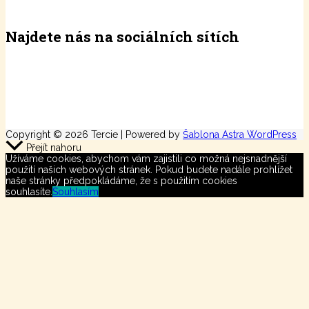
Najdete nás na sociálních sítích
Copyright © 2026 Tercie | Powered by
Šablona Astra WordPress
Přejít nahoru
Užíváme cookies, abychom vám zajistili co možná nejsnadnější
použití našich webových stránek. Pokud budete nadále prohlížet
naše stránky předpokládáme, že s použitím cookies
souhlasíte.
Souhlasím