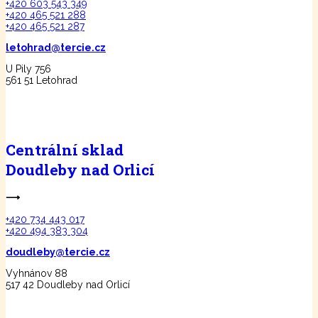
+420 603 543 349
+420 465 521 288
+420 465 521 287
letohrad@tercie.cz
U Pily 756
561 51 Letohrad
Centrální sklad
Doudleby nad Orlicí
⟶
+420 734 443 017
+420 494 383 304
doudleby@tercie.cz
Vyhnánov 88
517 42 Doudleby nad Orlicí