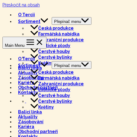
Přeskočit na obsah
Tercie
O Tercii
Sortiment
Přepínač menu
Česká produkce
Farmářská nabídka
Tercie
Zahraniční produkce
Main Menu
Exotické plody
Čerstvé houby
Čerstvé bylinky
O Tercii
Květiny
Sortiment
Přepínač menu
Balicí linka
Česká produkce
Aktuality
Zásobování
Farmářská nabídka
Kariéra
Zahraniční produkce
Obchodní partneři
Exotické plody
Kontakty
Čerstvé houby
Čerstvé bylinky
Květiny
Balicí linka
Aktuality
Zásobování
Kariéra
Obchodní partneři
Kontakty