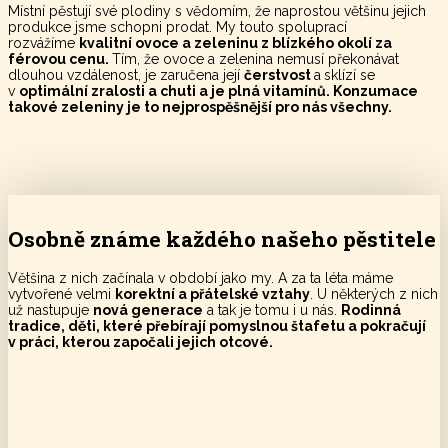
Místní pěstují své plodiny s vědomím, že naprostou většinu jejich
produkce jsme schopni prodat. My touto spoluprací
rozvážíme
kvalitní ovoce a zeleninu z blízkého okolí za
férovou cenu.
Tím, že ovoce a zelenina nemusí překonávat
dlouhou vzdálenost, je zaručena její
čerstvost
a
sklízí se
v
optimální zralosti a chuti a je plná vitamínů. Konzumace
takové zeleniny je to nejprospěšnější pro nás všechny.
Osobně známe každého našeho pěstitele
Většina z nich začínala v období jako my. A za ta léta máme
vytvořené velmi
korektní a přátelské vztahy
. U některých z nich
už nastupuje
nová generace
a tak je tomu i u nás.
Rodinná
tradice, děti, které přebírají pomyslnou štafetu a pokračují
v práci, kterou započali jejich otcové.