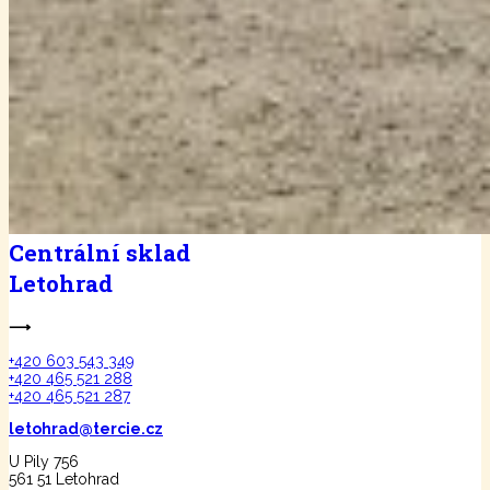
Centrální sklad
Letohrad
⟶
+420 603 543 349
+420 465 521 288
+420 465 521 287
letohrad@tercie.cz
U Pily 756
561 51 Letohrad