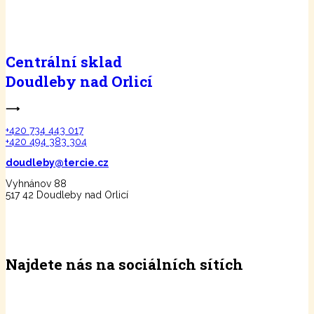
Centrální sklad
Doudleby nad Orlicí
⟶
+420 734 443 017
+420 494 383 304
doudleby@tercie.cz
Vyhnánov 88
517 42 Doudleby nad Orlicí
Najdete nás na sociálních sítích