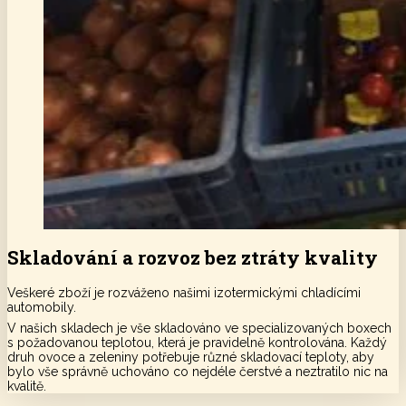
Skladování a rozvoz
bez ztráty kvality
Veškeré zboží je rozváženo našimi izotermickými chladícími
automobily.
V našich skladech je vše skladováno ve specializovaných boxech
s požadovanou teplotou, která je pravidelně kontrolována. Každý
druh ovoce a zeleniny potřebuje různé skladovací teploty, aby
bylo vše správně uchováno co nejdéle čerstvé a neztratilo nic na
kvalitě.