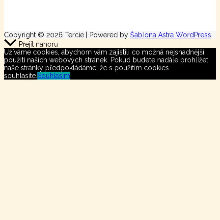
Copyright © 2026 Tercie | Powered by
Šablona Astra WordPress
Přejít nahoru
Užíváme cookies, abychom vám zajistili co možná nejsnadnější
použití našich webových stránek. Pokud budete nadále prohlížet
naše stránky předpokládáme, že s použitím cookies
souhlasíte.
Souhlasím