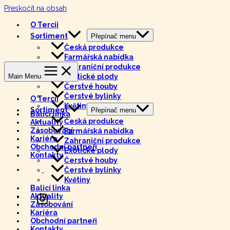
Přeskočit na obsah
Tercie
O Tercii
Sortiment
Přepínač menu
Česká produkce
Farmářská nabídka
Tercie
Zahraniční produkce
Main Menu
Exotické plody
Čerstvé houby
Čerstvé bylinky
O Tercii
Květiny
Sortiment
Přepínač menu
Balicí linka
Česká produkce
Aktuality
Zásobování
Farmářská nabídka
Kariéra
Zahraniční produkce
Obchodní partneři
Exotické plody
Kontakty
Čerstvé houby
Čerstvé bylinky
Květiny
Balicí linka
Aktuality
Zásobování
Kariéra
Obchodní partneři
Kontakty