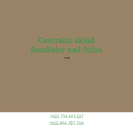
Centrální sklad
Doudleby nad Orlicí
⟶
+420 734 443 017
+420 494 383 304