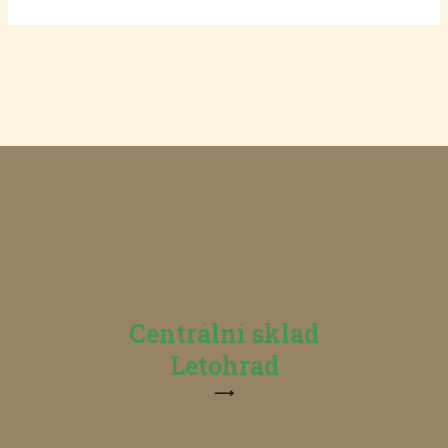
Centrální sklad
Letohrad
⟶