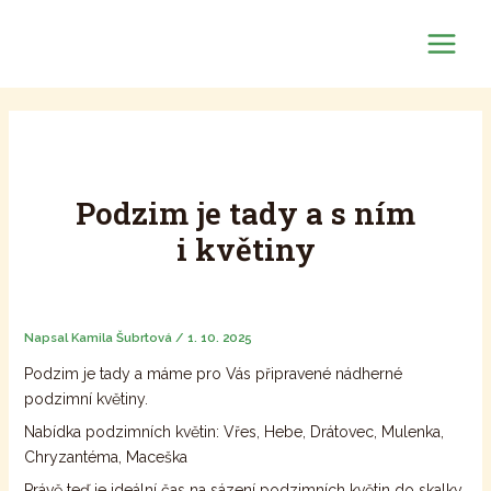
Přeskočit
na
Tercie
Main
obsah
Menu
Podzim je tady a s ním
i květiny
Napsal
Kamila Šubrtová
/
1. 10. 2025
Podzim je tady a máme pro Vás připravené nádherné
podzimní květiny.
Nabídka podzimních květin: Vřes, Hebe, Drátovec, Mulenka,
Chryzantéma, Maceška
Právě teď je ideální čas na sázení podzimních květin do skalky