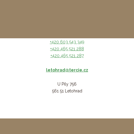
+420 603 543 349
+420 465 521 288
+420 465 521 287
letohrad@tercie.cz
U Pily 756
561 51 Letohrad